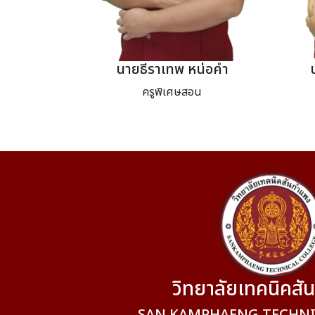
นายธีราเทพ หน่อคำ
ครูพิเศษสอน
วิทยาลัยเทคนิคส